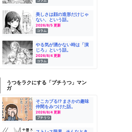
コラム
美しさは顔の造形だけじゃ
ない、という話。
2026/8/5 更新
コラム
やる気が湧かない時は「演
じろ」という話。
2026/8/4 更新
コラム
うつをラクにする「プチうつ」マン
ガ
そこカブる!? まさかの趣味
仲間をみつけた話。
2026/8/4 更新
プチうつ
ストレス限界…そんなとき