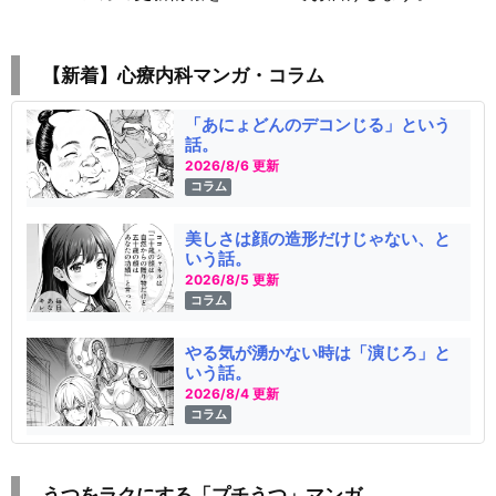
【新着】心療内科マンガ・コラム
「あにょどんのデコンじる」という
話。
2026/8/6 更新
コラム
美しさは顔の造形だけじゃない、と
いう話。
2026/8/5 更新
コラム
やる気が湧かない時は「演じろ」と
いう話。
2026/8/4 更新
コラム
うつをラクにする「プチうつ」マンガ