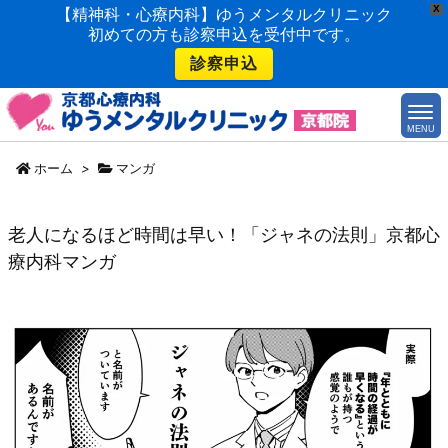
X
【精神科・心療内科】ゆうメンタルクリニック
初めての方も診察申込を受付中です。
診察申込
MENU
ホーム
>
マンガ
老人になるほど時間は早い！「ジャネの法則」京都心
療内科マンガ